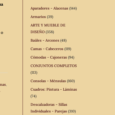
ua
Aparadores - Alacenas
(144)
Armarios
(39)
ARTE Y MUEBLE DE
DISEÑO
(358)
 o
Baúles - Arcones
(48)
Camas - Cabeceros
(119)
Cómodas - Cajoneras
(94)
CONJUNTOS COMPLETOS
(113)
Consolas - Ménsulas
(160)
mnas
,
Cuadros: Pintura - Láminas
o
(74)
Descalzadoras - Sillas
Individuales - Parejas
(310)