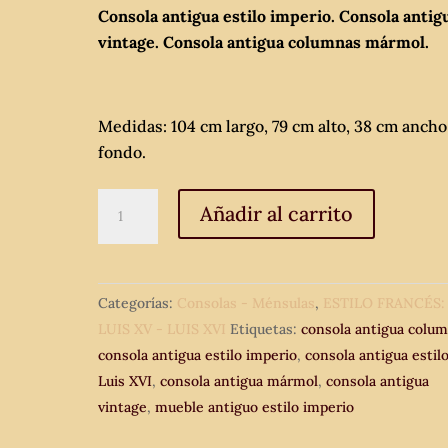
Consola antigua estilo imperio. Consola antig
vintage. Consola antigua columnas mármol.
Medidas: 104 cm largo, 79 cm alto, 38 cm ancho
fondo.
Consola
Añadir al carrito
antigua
estilo
imperio.
Categorías:
Consolas - Ménsulas
,
ESTILO FRANCÉS:
Consola
LUIS XV - LUIS XVI
Etiquetas:
consola antigua colu
antigua
consola antigua estilo imperio
,
consola antigua estil
vintage.
Luis XVI
,
consola antigua mármol
,
consola antigua
Consola
vintage
,
mueble antiguo estilo imperio
antigua
columnas