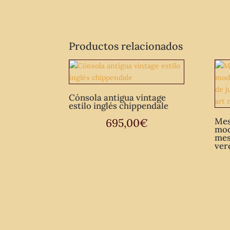
Productos relacionados
Cónsola antigua vintage
estilo inglés chippendale
Mes
695,00
€
mod
mes
ver