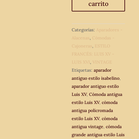
carrito
Luis
XV
183
cm.
Categorías:
Aparadores -
Aparador
Alacenas
,
Cómodas -
antiguo
Cajoneras
,
ESTILO
vintage
FRANCÉS: LUIS XV -
estilo
LUIS XVI
,
VINTAGE
isabelino.
Etiquetas:
aparador
Mueble
antiguo estilo isabelino
,
tocador
aparador antiguo estilo
lavabo
Luis XV
,
Cómoda antigua
antiguo
estilo Luis XV
,
cómoda
vintage.
antigua policromada
cantidad
estilo Luis XV
,
cómoda
antigua vintage
,
cómoda
grande antigua estilo Luis