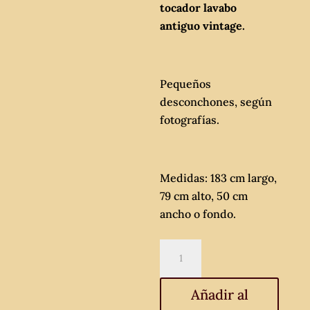
tocador lavabo
antiguo vintage.
Pequeños
desconchones, según
fotografías.
Medidas: 183 cm largo,
79 cm alto, 50 cm
ancho o fondo.
Gran
cómoda
antigua
Añadir al
estilo