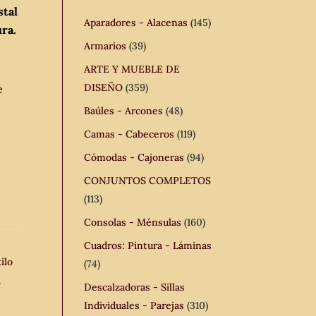
stal
Aparadores - Alacenas
(145)
ra.
Armarios
(39)
ARTE Y MUEBLE DE
DISEÑO
(359)
e
Baúles - Arcones
(48)
Camas - Cabeceros
(119)
Cómodas - Cajoneras
(94)
CONJUNTOS COMPLETOS
(113)
Consolas - Ménsulas
(160)
Cuadros: Pintura - Láminas
ilo
(74)
,
Descalzadoras - Sillas
Individuales - Parejas
(310)