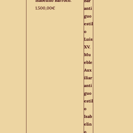
Isabelino Barroco.
1.500,00
€