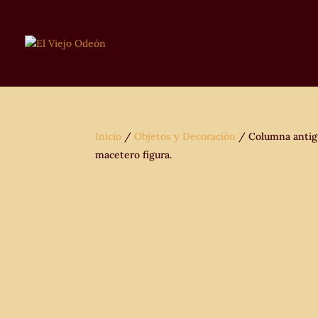
Inicio
/
Objetos y Decoración
/ Columna antigu
macetero figura.