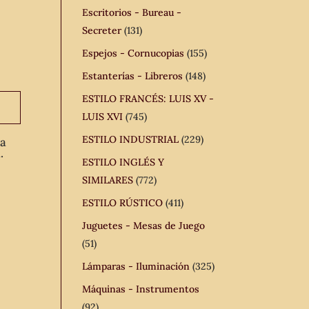
Escritorios - Bureau -
Secreter
(131)
Espejos - Cornucopias
(155)
Estanterías - Libreros
(148)
ESTILO FRANCÉS: LUIS XV -
LUIS XVI
(745)
ESTILO INDUSTRIAL
(229)
ua
.
ESTILO INGLÉS Y
SIMILARES
(772)
ESTILO RÚSTICO
(411)
Juguetes - Mesas de Juego
(51)
Lámparas - Iluminación
(325)
Máquinas - Instrumentos
(92)