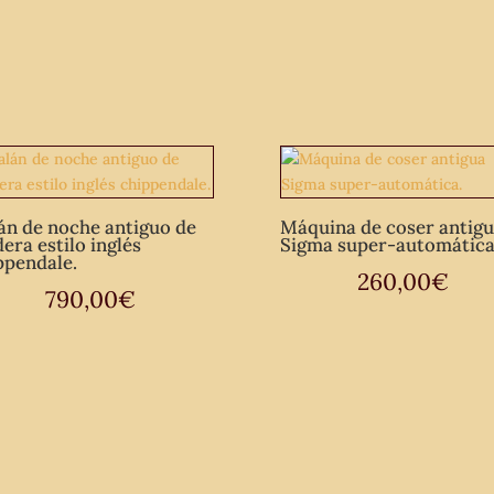
columna
de
pié
macetero
figura.
cantidad
án de noche antiguo de
Máquina de coser antig
era estilo inglés
Sigma super-automática
ppendale.
260,00
€
790,00
€