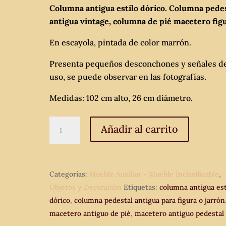
Columna antigua estilo dórico. Columna pede
antigua vintage, columna de pié macetero figu
En escayola, pintada de color marrón.
Presenta pequeños desconchones y señales d
uso, se puede observar en las fotografías.
Medidas: 102 cm alto, 26 cm diámetro.
Columna
Añadir al carrito
antigua
estilo
dórico.
Categorías:
Mueble Auxiliar - Mueble Inclasificable
,
Columna
Objetos y Decoración
Etiquetas:
columna antigua est
pedestal
dórico
,
columna pedestal antigua para figura o jarrón
antigua
macetero antiguo de pié
,
macetero antiguo pedestal
vintage,