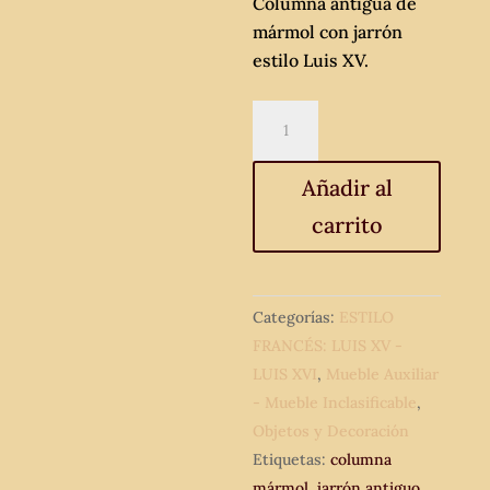
Columna antigua de
mármol con jarrón
estilo Luis XV.
Columna
antigua
de
Añadir al
mármol
carrito
con
jarrón
estilo
Luis
Categorías:
ESTILO
XV.
FRANCÉS: LUIS XV -
cantidad
LUIS XVI
,
Mueble Auxiliar
- Mueble Inclasificable
,
Objetos y Decoración
Etiquetas:
columna
mármol
,
jarrón antiguo