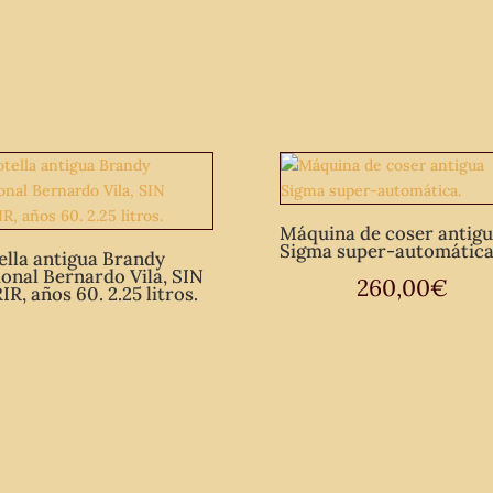
para
figura
jarrón
vintage.
cantidad
Máquina de coser antig
Sigma super-automática
ella antigua Brandy
ional Bernardo Vila, SIN
260,00
€
R, años 60. 2.25 litros.