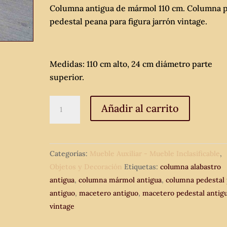
Columna antigua de mármol 110 cm. Columna p
pedestal peana para figura jarrón vintage.
Medidas: 110 cm alto, 24 cm diámetro parte
superior.
Columna
Añadir al carrito
antigua
de
mármol
Categorías:
Mueble Auxiliar - Mueble Inclasificable
,
110
Objetos y Decoración
Etiquetas:
columna alabastro
cm.
antigua
,
columna mármol antigua
,
columna pedestal 
Columna
antiguo
,
macetero antiguo
,
macetero pedestal antig
pié
vintage
pedestal
peana