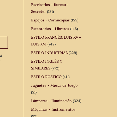
Escritorios - Bureau -
Secreter
(131)
Espejos - Cornucopias
(155)
Estanterías - Libreros
(146)
ESTILO FRANCÉS: LUIS XV -
LUIS XVI
(742)
ESTILO INDUSTRIAL
(229)
ua
.
ESTILO INGLÉS Y
SIMILARES
(772)
ESTILO RÚSTICO
(411)
Juguetes - Mesas de Juego
(51)
Lámparas - Iluminación
(324)
Máquinas - Instrumentos
(92)