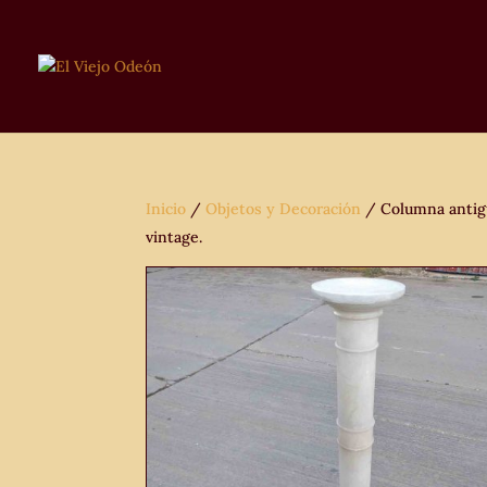
Inicio
/
Objetos y Decoración
/ Columna antigu
vintage.