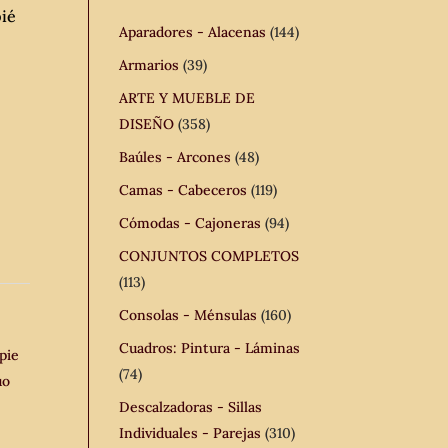
ié
Aparadores - Alacenas
(144)
Armarios
(39)
ARTE Y MUEBLE DE
DISEÑO
(358)
Baúles - Arcones
(48)
Camas - Cabeceros
(119)
Cómodas - Cajoneras
(94)
CONJUNTOS COMPLETOS
(113)
Consolas - Ménsulas
(160)
Cuadros: Pintura - Láminas
pie
(74)
uo
Descalzadoras - Sillas
Individuales - Parejas
(310)