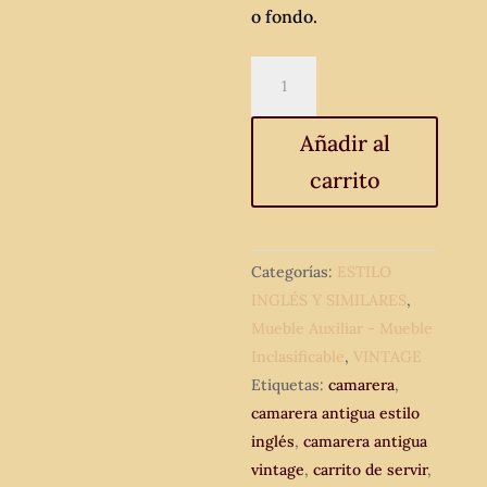
o fondo.
Camarera
antigua
estilo
Añadir al
inglés.
carrito
Carrito
de
servir
antiguo
Categorías:
ESTILO
vintage
INGLÉS Y SIMILARES
,
de
Mueble Auxiliar - Mueble
madera.
Inclasificable
,
VINTAGE
Mueble
Etiquetas:
camarera
,
auxiliar
camarera antigua estilo
carro.
inglés
,
camarera antigua
cantidad
vintage
,
carrito de servir
,