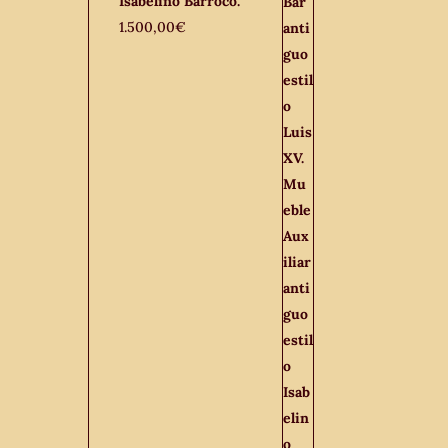
Isabelino Barroco.
1.500,00
€