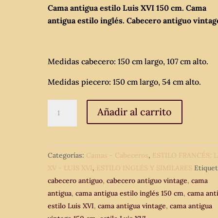
Cama antigua estilo Luis XVI 150 cm. Cama
antigua estilo inglés. Cabecero antiguo vintag
Medidas cabecero: 150 cm largo, 107 cm alto.
Medidas piecero: 150 cm largo, 54 cm alto.
Cama
Añadir al carrito
antigua
estilo
Luis
Categorías:
Camas - Cabeceros
,
ESTILO FRANCÉS: L
XVI
XV - LUIS XVI
,
ESTILO INGLÉS Y SIMILARES
Etiquet
150
cabecero antiguo
,
cabecero antiguo vintage
,
cama
cm.
antigua
,
cama antigua estilo inglés 150 cm
,
cama ant
Cama
estilo Luis XVI
,
cama antigua vintage
,
cama antigua
antigua