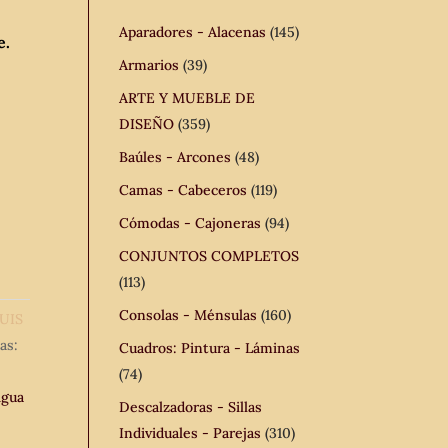
Aparadores - Alacenas
(145)
e.
Armarios
(39)
ARTE Y MUEBLE DE
DISEÑO
(359)
Baúles - Arcones
(48)
Camas - Cabeceros
(119)
Cómodas - Cajoneras
(94)
CONJUNTOS COMPLETOS
(113)
Consolas - Ménsulas
(160)
UIS
as:
Cuadros: Pintura - Láminas
(74)
igua
Descalzadoras - Sillas
Individuales - Parejas
(310)