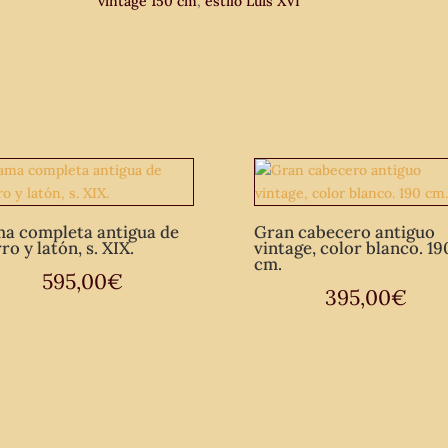
vintage 150 cm
,
estilo Luis XVI
estilo
inglés.
Cabecero
antiguo
vintage.
cantidad
a completa antigua de
Gran cabecero antiguo
ro y latón, s. XIX.
vintage, color blanco. 19
cm.
595,00
€
395,00
€