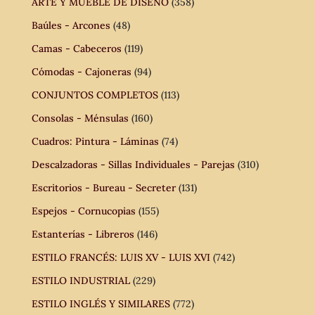
ARTE Y MUEBLE DE DISEÑO
(358)
Baúles - Arcones
(48)
Camas - Cabeceros
(119)
Cómodas - Cajoneras
(94)
CONJUNTOS COMPLETOS
(113)
Consolas - Ménsulas
(160)
Cuadros: Pintura - Láminas
(74)
Descalzadoras - Sillas Individuales - Parejas
(310)
Escritorios - Bureau - Secreter
(131)
Espejos - Cornucopias
(155)
Estanterías - Libreros
(146)
ESTILO FRANCÉS: LUIS XV - LUIS XVI
(742)
ESTILO INDUSTRIAL
(229)
ESTILO INGLÉS Y SIMILARES
(772)