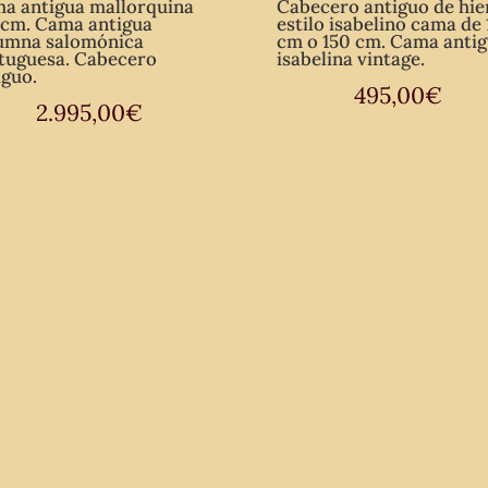
a antigua mallorquina
Cabecero antiguo de hie
 cm. Cama antigua
estilo isabelino cama de
umna salomónica
cm o 150 cm. Cama anti
tuguesa. Cabecero
isabelina vintage.
iguo.
495,00
€
2.995,00
€