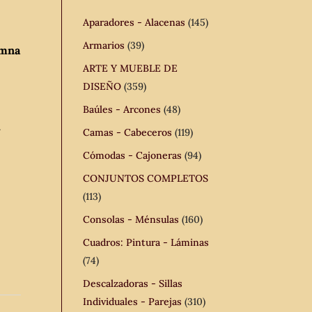
Aparadores - Alacenas
(145)
Armarios
(39)
umna
ARTE Y MUEBLE DE
DISEÑO
(359)
Baúles - Arcones
(48)
n
Camas - Cabeceros
(119)
Cómodas - Cajoneras
(94)
CONJUNTOS COMPLETOS
(113)
Consolas - Ménsulas
(160)
Cuadros: Pintura - Láminas
(74)
Descalzadoras - Sillas
Individuales - Parejas
(310)