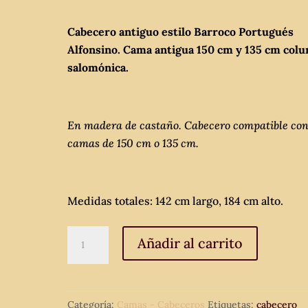
Cabecero antiguo estilo Barroco Portugués
Alfonsino. Cama antigua 150 cm y 135 cm col
salomónica.
En madera de castaño. Cabecero compatible co
camas de 150 cm o 135 cm.
Medidas totales: 142 cm largo, 184 cm alto.
Cabecero
Añadir al carrito
antiguo
estilo
Barroco
Categoría:
Camas - Cabeceros
Etiquetas:
cabecero
Portugués