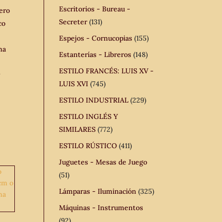
Escritorios - Bureau -
ero
Secreter
(131)
co
Espejos - Cornucopias
(155)
ma
Estanterías - Libreros
(148)
ESTILO FRANCÉS: LUIS XV -
y
LUIS XVI
(745)
ESTILO INDUSTRIAL
(229)
ESTILO INGLÉS Y
SIMILARES
(772)
ESTILO RÚSTICO
(411)
Juguetes - Mesas de Juego
(51)
Lámparas - Iluminación
(325)
Máquinas - Instrumentos
(92)