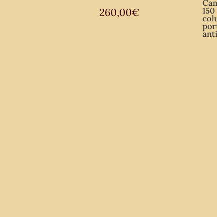
Cam
150
260,00
€
col
por
ant