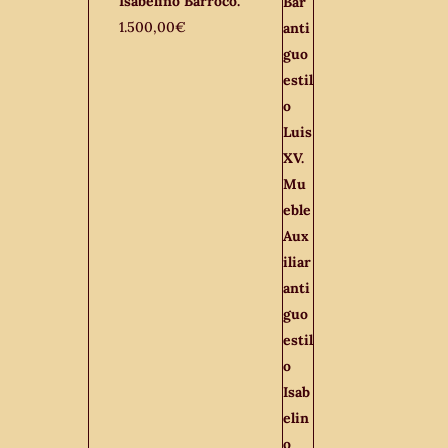
Isabelino Barroco.
1.500,00
€