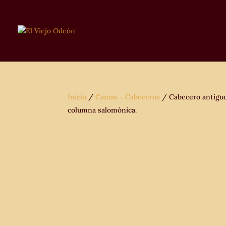
Inicio
/
Camas - Cabeceros
/ Cabecero antiguo
columna salomónica.