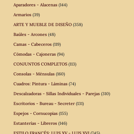
Aparadores - Alacenas
(144)
Armarios
(39)
ARTE Y MUEBLE DE DISEÑO
(358)
Baúles - Arcones
(48)
Camas - Cabeceros
(119)
Cómodas - Cajoneras
(94)
CONJUNTOS COMPLETOS
(113)
Consolas - Ménsulas
(160)
Cuadros: Pintura - Láminas
(74)
Descalzadoras - Sillas Individuales - Parejas
(310)
Escritorios - Bureau - Secreter
(131)
Espejos - Cornucopias
(155)
Estanterías - Libreros
(146)
ESTILO FRANCÉS: LUIS XV - LUIS XVI
(745)