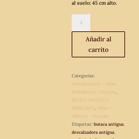
al suelo: 45 cm alto.
Butaca
antigua
orejera
Añadir al
estilo
carrito
Luis
XV.
Sillón
orejero
Categorías:
antiguo
Descalzadoras - Sillas
estilo
Individuales - Parejas
,
isabelino.
ESTILO INGLÉS Y
cantidad
SIMILARES
,
Sillas -
Sillones - Butacas
Etiquetas:
butaca antigua
,
descalzadora antigua
,