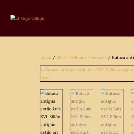
Inicio
/
Sillas - Sillones - Butacas
/ Butaca antig