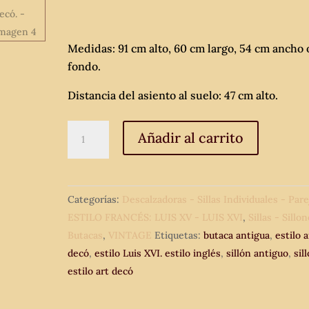
Medidas: 91 cm alto, 60 cm largo, 54 cm ancho 
fondo.
Distancia del asiento al suelo: 47 cm alto.
Butaca
Añadir al carrito
antigua
estilo
Luis
Categorías:
Descalzadoras - Sillas Individuales - Pare
XVI.
ESTILO FRANCÉS: LUIS XV - LUIS XVI
,
Sillas - Sillo
Sillón
Butacas
,
VINTAGE
Etiquetas:
butaca antigua
,
estilo a
antiguo
decó
,
estilo Luis XVI. estilo inglés
,
sillón antiguo
,
sil
estilo
estilo art decó
art
decó.
cantidad