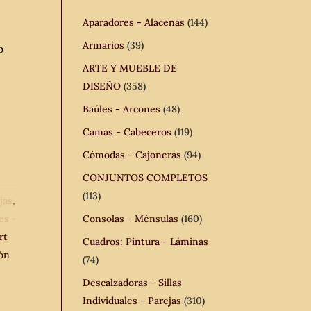
Aparadores - Alacenas
(144)
Armarios
(39)
o
ARTE Y MUEBLE DE
DISEÑO
(358)
Baúles - Arcones
(48)
Camas - Cabeceros
(119)
Cómodas - Cajoneras
(94)
CONJUNTOS COMPLETOS
(113)
jas
,
nes -
Consolas - Ménsulas
(160)
rt
Cuadros: Pintura - Láminas
lón
(74)
Descalzadoras - Sillas
Individuales - Parejas
(310)