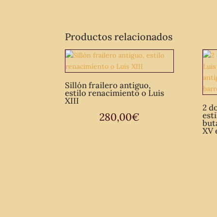
Productos relacionados
Sillón frailero antiguo,
estilo renacimiento o Luis
XIII
2 d
esti
280,00
€
but
XV 