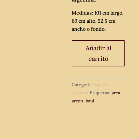
Medidas: 101 cm largo,
69 cm alto, 52.5 cm
ancho o fondo.
Baúl
Añadir al
o
carrito
arca
antigua
de
equipaje,
Categoría:
Baúles -
de
Arcones
Etiquetas:
arca
,
piel.
arcon
,
baul
cantidad