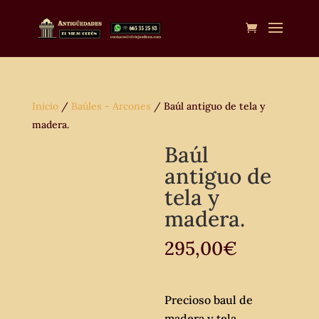
Inicio
/
Baúles - Arcones
/ Baúl antiguo de tela y
madera.
Baúl
antiguo de
tela y
madera.
295,00
€
Precioso baul de
madera y tela.