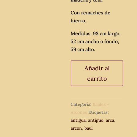
Con remaches de
hierro.
Medidas: 98 cm largo,
52 cm ancho o fondo,
59 cm alto.
Baúl
Añadir al
antiguo
carrito
de
tela
y
madera.
Categoría:
Baúles -
cantidad
Arcones
Etiquetas:
antigua
,
antiguo
,
arca
,
arcon
,
baul