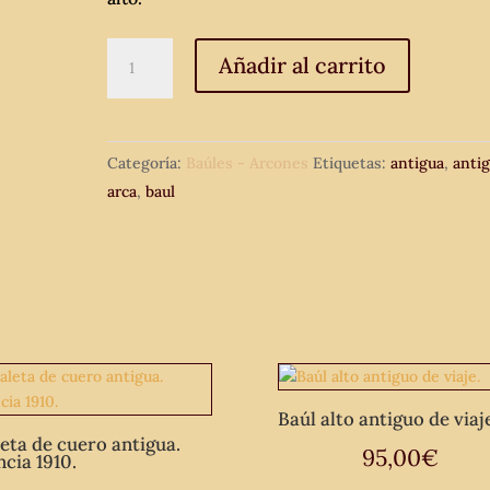
Baúl
Añadir al carrito
antiguo,
arca
antigua
Categoría:
Baúles - Arcones
Etiquetas:
antigua
,
anti
de
arca
,
baul
piel
vacuno.
cantidad
Baúl alto antiguo de viaj
eta de cuero antigua.
95,00
€
ncia 1910.