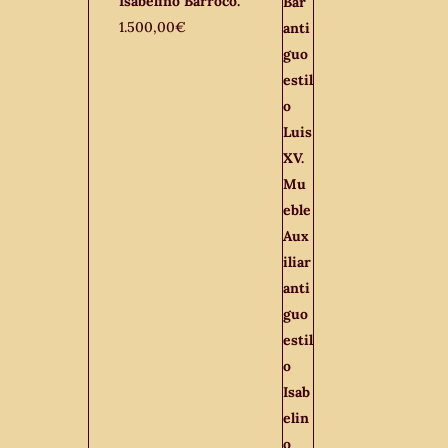
Isabelino Barroco.
1.500,00
€