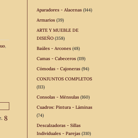
Aparadores - Alacenas
(144)
Armarios
(39)
ARTE Y MUEBLE DE
DISEÑO
(358)
guo
,
Baúles - Arcones
(48)
Camas - Cabeceros
(119)
Cómodas - Cajoneras
(94)
CONJUNTOS COMPLETOS
(113)
Consolas - Ménsulas
(160)
Cuadros: Pintura - Láminas
(74)
8
e.
Descalzadoras - Sillas
Individuales - Parejas
(310)