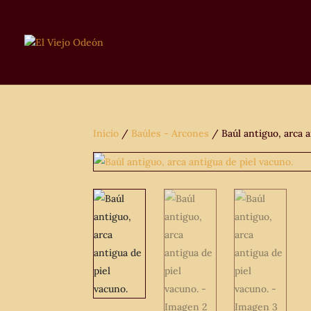
Inicio
/
Baúles - Arcones
/ Baúl antiguo, arca a