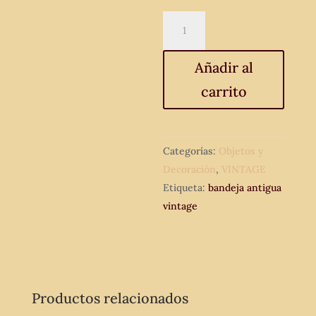
Bandeja
de
desayuno.
Añadir al
Bandeja
carrito
antigua
vintage
espejo.
cantidad
Categorías:
Objetos y
Decoración
,
VINTAGE
Etiqueta:
bandeja antigua
vintage
Productos relacionados