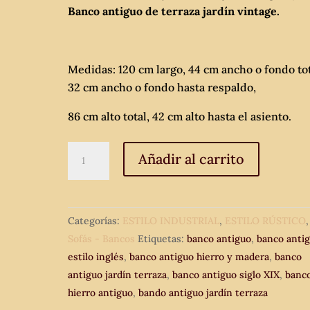
Banco antiguo de terraza jardín vintage.
Medidas: 120 cm largo, 44 cm ancho o fondo tot
32 cm ancho o fondo hasta respaldo,
86 cm alto total, 42 cm alto hasta el asiento.
Banco
Añadir al carrito
de
madera
y
Categorías:
ESTILO INDUSTRIAL
,
ESTILO RÚSTICO
,
hierro
Sofás - Bancos
Etiquetas:
banco antiguo
,
banco anti
forjado
estilo inglés
,
banco antiguo hierro y madera
,
banco
antiguo
antiguo jardín terraza
,
banco antiguo siglo XIX
,
banc
(s.XIX).
hierro antiguo
,
bando antiguo jardín terraza
Banco