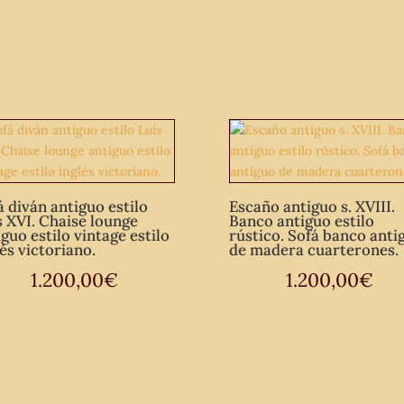
antiguo
de
terraza
jardín
vintage.
cantidad
á diván antiguo estilo
Escaño antiguo s. XVIII.
s XVI. Chaise lounge
Banco antiguo estilo
iguo estilo vintage estilo
rústico. Sofá banco anti
lés victoriano.
de madera cuarterones.
1.200,00
€
1.200,00
€