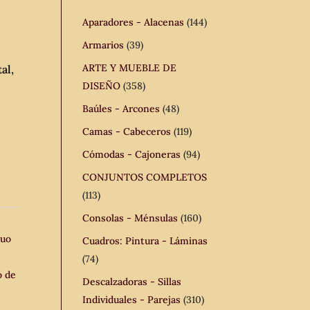
Aparadores - Alacenas
(144)
Armarios
(39)
ARTE Y MUEBLE DE
al,
DISEÑO
(358)
Baúles - Arcones
(48)
Camas - Cabeceros
(119)
Cómodas - Cajoneras
(94)
CONJUNTOS COMPLETOS
(113)
Consolas - Ménsulas
(160)
guo
Cuadros: Pintura - Láminas
(74)
o de
Descalzadoras - Sillas
Individuales - Parejas
(310)