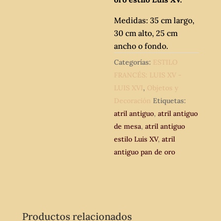
Medidas: 35 cm largo,
30 cm alto, 25 cm
ancho o fondo.
Categorías:
ESTILO
FRANCÉS: LUIS XV -
LUIS XVI
,
Objetos y
Decoración
Etiquetas:
atril antiguo
,
atril antiguo
de mesa
,
atril antiguo
estilo Luis XV
,
atril
antiguo pan de oro
Productos relacionados