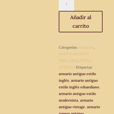
Armario
antiguo
estilo
Añadir al
inglés
carrito
eduardiano.
Armario
antiguo
marquetería
Categorías:
Armarios
,
estilo
ESTILO INGLÉS Y
modernista.
SIMILARES
,
ESTILO
cantidad
RÚSTICO
Etiquetas:
armario antiguo estilo
inglés
,
armario antiguo
estilo inglés eduardiano
,
armario antiguo estilo
modernista
,
armario
antiguo vintage
,
armario
ropero antiguo