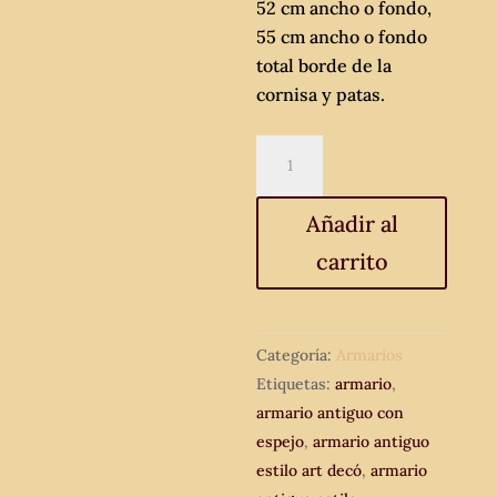
52 cm ancho o fondo,
55 cm ancho o fondo
total borde de la
cornisa y patas.
Armario
antiguo
con
Añadir al
espejo
carrito
estilo
modernista.
Armario
antiguo
Categoría:
Armarios
estilo
Etiquetas:
armario
,
art
armario antiguo con
decó.
espejo
,
armario antiguo
cantidad
estilo art decó
,
armario