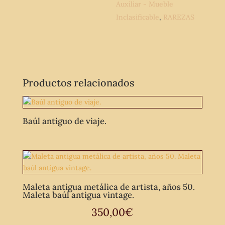
y
Auxiliar - Mueble
León
Inclasificable
,
RAREZAS
España.
cantidad
Productos relacionados
Baúl antiguo de viaje.
Maleta antigua metálica de artista, años 50.
Maleta baúl antigua vintage.
350,00
€