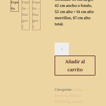
42 cm ancho o fondo,
52 cm alto + 14 cm alto
morrillos, 67 cm alto
total.
Arcón
antiguo
tipo
Añadir al
bargueño
carrito
estilo
gótico
mudéjar
escudo
Categorías:
Baúles -
de
Arcones
,
ESTILO
Castilla
RÚSTICO
,
Mueble