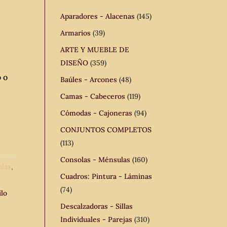
Aparadores - Alacenas
(145)
Armarios
(39)
ARTE Y MUEBLE DE
DISEÑO
(359)
 o
Baúles - Arcones
(48)
Camas - Cabeceros
(119)
Cómodas - Cajoneras
(94)
CONJUNTOS COMPLETOS
(113)
Consolas - Ménsulas
(160)
ulas
,
Cuadros: Pintura - Láminas
(74)
ilo
,
Descalzadoras - Sillas
Individuales - Parejas
(310)