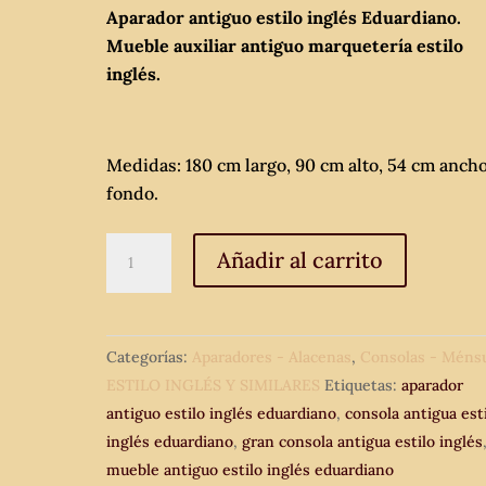
Aparador antiguo estilo inglés Eduardiano.
Mueble auxiliar antiguo marquetería estilo
inglés.
Medidas: 180 cm largo, 90 cm alto, 54 cm ancho
fondo.
Aparador
Añadir al carrito
antiguo
estilo
inglés
Categorías:
Aparadores - Alacenas
,
Consolas - Méns
Eduardiano.
ESTILO INGLÉS Y SIMILARES
Etiquetas:
aparador
Mueble
antiguo estilo inglés eduardiano
,
consola antigua est
auxiliar
inglés eduardiano
,
gran consola antigua estilo inglés
antiguo
mueble antiguo estilo inglés eduardiano
marquetería