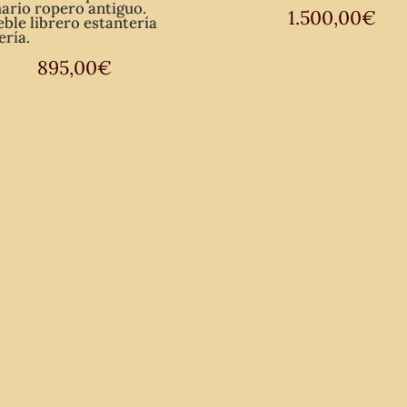
ario ropero antiguo.
1.500,00
€
ble librero estantería
ería.
895,00
€