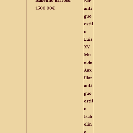
Isabelino Barroco.
1.500,00
€