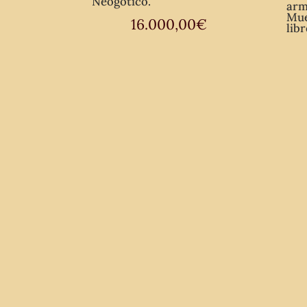
Neogótico.
arm
Mue
16.000,00
€
libr