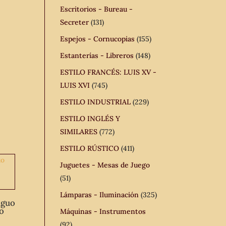
Escritorios - Bureau -
Secreter
(131)
Espejos - Cornucopias
(155)
Estanterías - Libreros
(148)
ESTILO FRANCÉS: LUIS XV -
LUIS XVI
(745)
ESTILO INDUSTRIAL
(229)
ESTILO INGLÉS Y
SIMILARES
(772)
ESTILO RÚSTICO
(411)
Juguetes - Mesas de Juego
(51)
Lámparas - Iluminación
(325)
iguo
io
Máquinas - Instrumentos
(92)