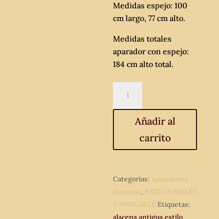
Medidas espejo: 100
cm largo, 77 cm alto.
Medidas totales
aparador con espejo:
184 cm alto total.
Aparador
antiguo
estilo
Añadir al
inglés
carrito
eduardiano.
Mueble
auxiliar
antiguo
Categorías:
Aparadores -
con
Alacenas
,
ESTILO INGLÉS
espejo
Y SIMILARES
Etiquetas:
antiguo.
alacena antigua estilo