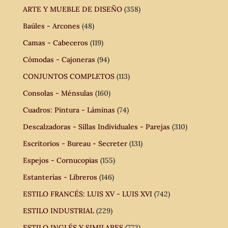
ARTE Y MUEBLE DE DISEÑO
(358)
Baúles - Arcones
(48)
Camas - Cabeceros
(119)
Cómodas - Cajoneras
(94)
CONJUNTOS COMPLETOS
(113)
Consolas - Ménsulas
(160)
Cuadros: Pintura - Láminas
(74)
Descalzadoras - Sillas Individuales - Parejas
(310)
Escritorios - Bureau - Secreter
(131)
Espejos - Cornucopias
(155)
Estanterías - Libreros
(146)
ESTILO FRANCÉS: LUIS XV - LUIS XVI
(742)
ESTILO INDUSTRIAL
(229)
ESTILO INGLÉS Y SIMILARES
(772)