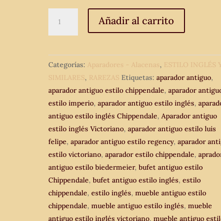
Aparador
Añadir al carrito
antiguo
estilo
inglés
Categorías:
Aparadores - Alacenas
,
ESTILO INGLÉS 
Victoriano.
SIMILARES
,
RAREZAS
Etiquetas:
aparador antiguo
,
Mueble
aparador antiguo estilo chippendale
,
aparador antigu
de
estilo imperio
,
aparador antiguo estilo inglés
,
aparad
salón
antiguo estilo inglés Chippendale
,
Aparador antiguo
Bufet
estilo inglés Victoriano
,
aparador antiguo estilo luis
espejo
felipe
,
aparador antiguo estilo regency
,
aparador ant
antiguo
estilo victoriano
,
aparador estilo chippendale
,
aprado
estilo
antiguo estilo biedermeier
,
bufet antiguo estilo
Chippendale.
Chippendale
,
bufet antiguo estilo inglés
,
estilo
cantidad
chippendale
,
estilo inglés
,
mueble antiguo estilo
chippendale
,
mueble antiguo estilo inglés
,
mueble
antiguo estilo inglés victoriano
,
mueble antiguo esti