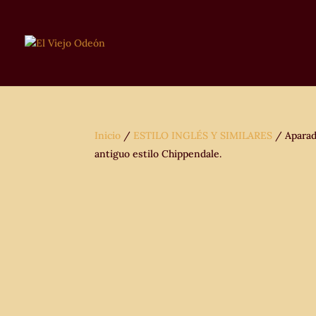
Inicio
/
ESTILO INGLÉS Y SIMILARES
/ Aparado
antiguo estilo Chippendale.