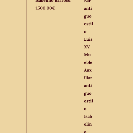
Isabelino Barroco.
1.500,00
€