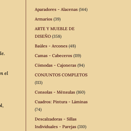
Aparadores - Alacenas
(144)
Armarios
(39)
ARTE Y MUEBLE DE
DISEÑO
(358)
Baúles - Arcones
(48)
le.
Camas - Cabeceros
(119)
Cómodas - Cajoneras
(94)
n el
CONJUNTOS COMPLETOS
(113)
Consolas - Ménsulas
(160)
Cuadros: Pintura - Láminas
l,
(74)
Descalzadoras - Sillas
Individuales - Parejas
(310)