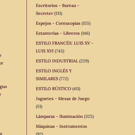
Escritorios - Bureau -
Secreter
(131)
Espejos - Cornucopias
(155)
Estanterías - Libreros
(146)
Y
ESTILO FRANCÉS: LUIS XV -
LUIS XVI
(745)
o
ESTILO INDUSTRIAL
(229)
or
ESTILO INGLÉS Y
SIMILARES
(772)
iguo
ESTILO RÚSTICO
(411)
r
Juguetes - Mesas de Juego
(51)
Lámparas - Iluminación
(325)
Máquinas - Instrumentos
lo
(92)