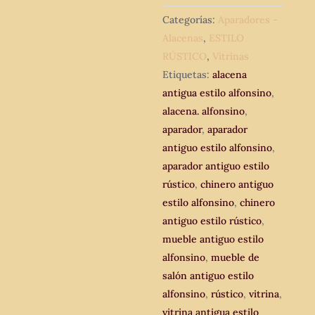
antiguo,
Categorías:
Aparadores -
alacena
Alacenas
,
ESTILO
vitrina
RÚSTICO
,
Vitrinas
antigua.
Etiquetas:
alacena
cantidad
antigua estilo alfonsino
,
alacena. alfonsino
,
aparador
,
aparador
antiguo estilo alfonsino
,
aparador antiguo estilo
rústico
,
chinero antiguo
estilo alfonsino
,
chinero
antiguo estilo rústico
,
mueble antiguo estilo
alfonsino
,
mueble de
salón antiguo estilo
alfonsino
,
rústico
,
vitrina
,
vitrina antigua estilo