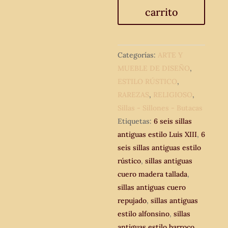
antiguas
carrito
estilo
Luis
XIII
1880
Categorías:
ARTE Y
lujo.
MUEBLE DE DISEÑO
,
Sillas
ESTILO RÚSTICO
,
antiguas
RAREZAS
,
RELIGIOSO
,
madera
Sillas - Sillones - Butacas
tallada
Etiquetas:
6 seis sillas
estilo
antiguas estilo Luis XIII
,
6
español.
seis sillas antiguas estilo
cantidad
rústico
,
sillas antiguas
cuero madera tallada
,
sillas antiguas cuero
repujado
,
sillas antiguas
estilo alfonsino
,
sillas
antiguas estilo barroco
,