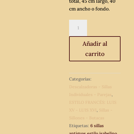
total, 45 cm largo, 40
cm ancho o fondo.
6
seis
sillas
Añadir al
antiguas
carrito
estilo
Isabelino.
Sillas
antiguas
Categorías:
isabelinas.
Descalzadoras - Sillas
Sillas
Individuales - Parejas
,
antiguas
ESTILO FRANCÉS: LUIS
estilo
XV - LUIS XVI
,
Sillas -
inglés.
Sillones - Butacas
cantidad
Etiquetas:
6 sillas
antiguas estilo isabelino
,