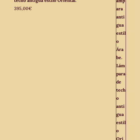
techo antigua estilo Oriental.
395,00
€