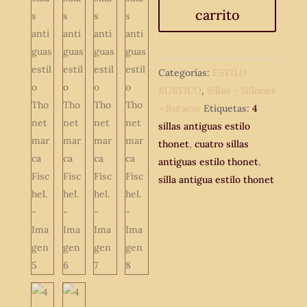
carrito
estilo
Thonet
marca
Fischel.
Categorías:
ESTILO
cantidad
RÚSTICO
,
Sillas - Sillones
- Butacas
Etiquetas:
4
sillas antiguas estilo
thonet
,
cuatro sillas
antiguas estilo thonet
,
silla antigua estilo thonet