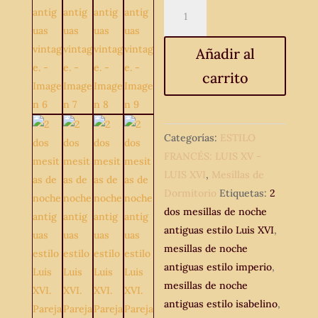
2
dos
mesitas
Añadir al
de
carrito
noche
antiguas
estilo
Luis
Categorías:
ESTILO
XVI.
FRANCÉS: LUIS XV -
Pareja
LUIS XVI
,
Mesillas de
de
Dormitorio
Etiquetas:
2
mesillas
dos mesillas de noche
de
antiguas estilo Luis XVI
,
dormitorio
mesillas de noche
antiguas
antiguas estilo imperio
,
vintage.
mesillas de noche
cantidad
antiguas estilo isabelino
,