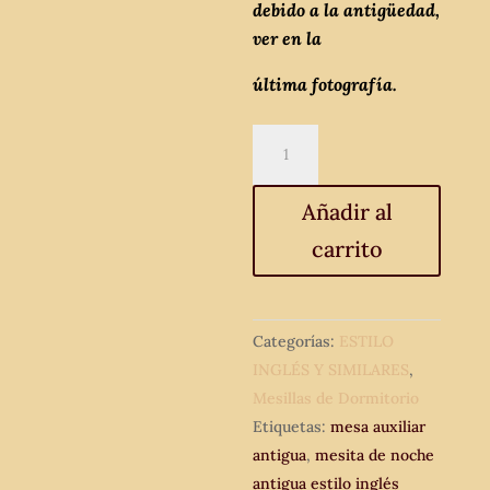
debido a la antigüedad,
ver en la
última fotografía.
2
dos
mesitas
Añadir al
de
carrito
noche
antiguas
estilo
inglés
Categorías:
ESTILO
eduardiano
INGLÉS Y SIMILARES
,
Pareja
Mesillas de Dormitorio
de
Etiquetas:
mesa auxiliar
mesillas
antigua
,
mesita de noche
de
antigua estilo inglés