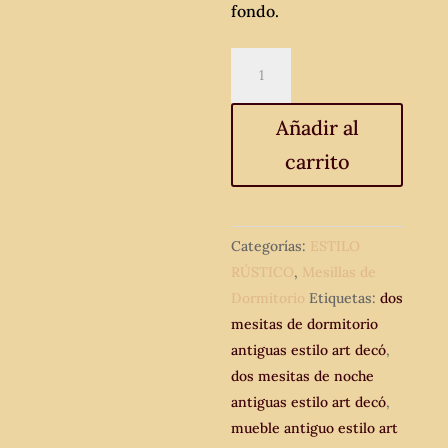
fondo.
2
dos
mesitas
Añadir al
de
carrito
noche
antiguas
estilo
art
Categorías:
ESTILO
decó.
RÚSTICO
,
Mesillas de
Pareja
Dormitorio
Etiquetas:
dos
de
mesitas de dormitorio
mesillas
antiguas estilo art decó
,
de
dos mesitas de noche
dormitorio
antiguas estilo art decó
,
antiguas
mueble antiguo estilo art