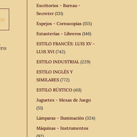
Escritorios - Bureau -
Secreter
(131)
Espejos - Cornucopias
(155)
Estanterías - Libreros
(146)
.
ESTILO FRANCÉS: LUIS XV -
ero
LUIS XVI
(742)
ESTILO INDUSTRIAL
(229)
ESTILO INGLÉS Y
SIMILARES
(772)
ESTILO RÚSTICO
(411)
Juguetes - Mesas de Juego
(51)
Lámparas - Iluminación
(324)
Máquinas - Instrumentos
(92)