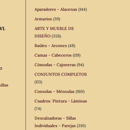
Aparadores - Alacenas
(144)
Armarios
(39)
VI.
ARTE Y MUEBLE DE
DISEÑO
(358)
Baúles - Arcones
(48)
Camas - Cabeceros
(119)
Cómodas - Cajoneras
(94)
o
CONJUNTOS COMPLETOS
(113)
illas
Consolas - Ménsulas
(160)
Cuadros: Pintura - Láminas
(74)
Descalzadoras - Sillas
Individuales - Parejas
(310)